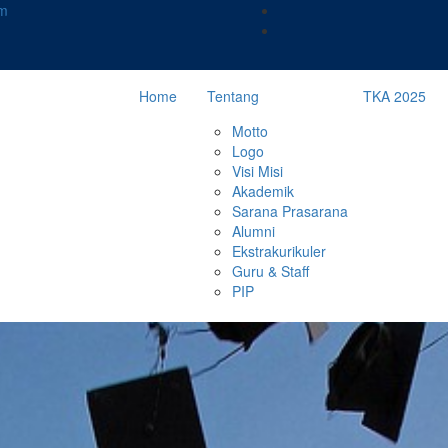
m
Home
Tentang
TKA 2025
Motto
Logo
Visi Misi
Akademik
Sarana Prasarana
Alumni
Ekstrakurikuler
Guru & Staff
PIP