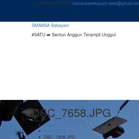
Skip
+62858-2898-3672
smansasekayam.web@gmail.co
to
content
SMANSA Sekayam
#SATU ➡️ Santun Anggun Terampil Unggul
DSC_7658.JPG
Home
Foto Siswa
DSC_7658.JPG