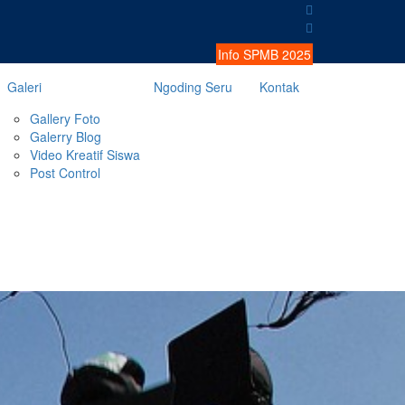
Info SPMB 2025
Galeri
Ngoding Seru
Kontak
Gallery Foto
Galerry Blog
Video Kreatif Siswa
Post Control