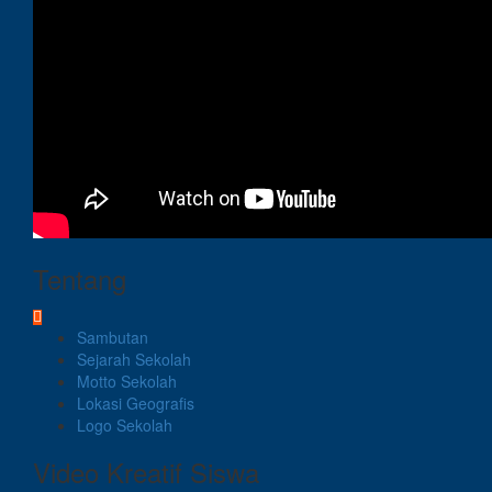
Tentang
Sambutan
Sejarah Sekolah
Motto Sekolah
Lokasi Geografis
Logo Sekolah
Video Kreatif Siswa