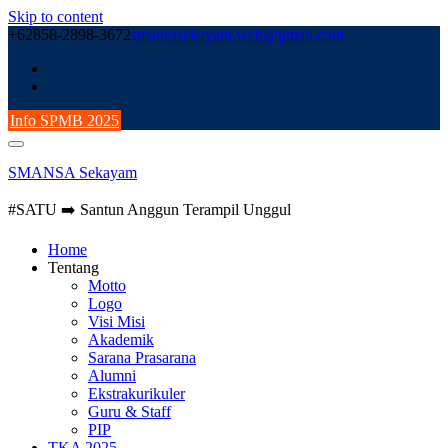
Skip to content
+62858-2898-3672
smansasekayam.web@gmail.com
Info SPMB 2025
SMANSA Sekayam
#SATU ➡️ Santun Anggun Terampil Unggul
Home
Tentang
Motto
Logo
Visi Misi
Akademik
Sarana Prasarana
Alumni
Ekstrakurikuler
Guru & Staff
PIP
TKA 2025