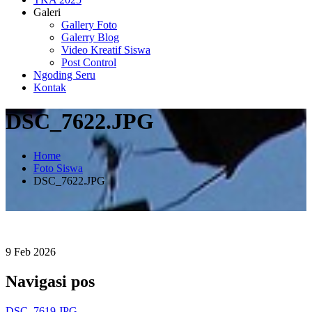
Galeri
Gallery Foto
Galerry Blog
Video Kreatif Siswa
Post Control
Ngoding Seru
Kontak
DSC_7622.JPG
Home
Foto Siswa
DSC_7622.JPG
9
Feb
2026
Navigasi pos
DSC_7619.JPG