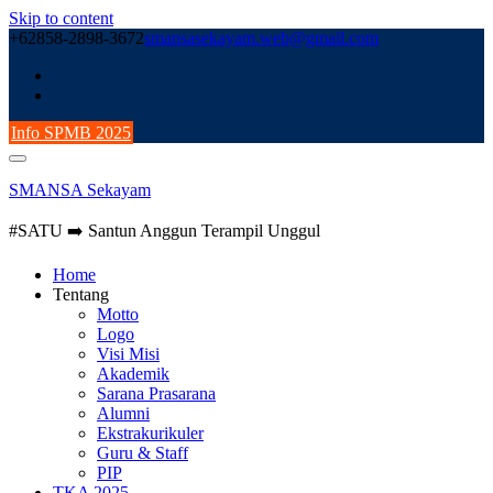
Skip to content
+62858-2898-3672
smansasekayam.web@gmail.com
Info SPMB 2025
SMANSA Sekayam
#SATU ➡️ Santun Anggun Terampil Unggul
Home
Tentang
Motto
Logo
Visi Misi
Akademik
Sarana Prasarana
Alumni
Ekstrakurikuler
Guru & Staff
PIP
TKA 2025