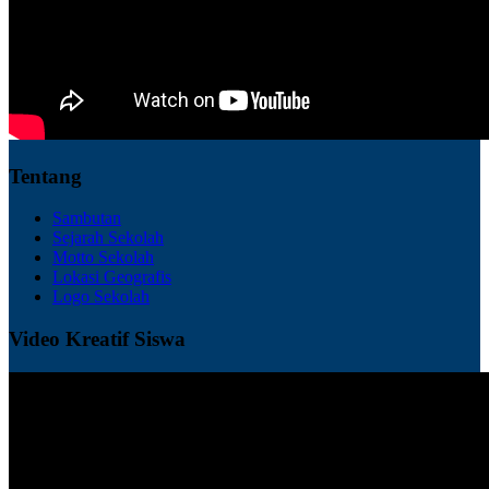
Tentang
Sambutan
Sejarah Sekolah
Motto Sekolah
Lokasi Geografis
Logo Sekolah
Video Kreatif Siswa