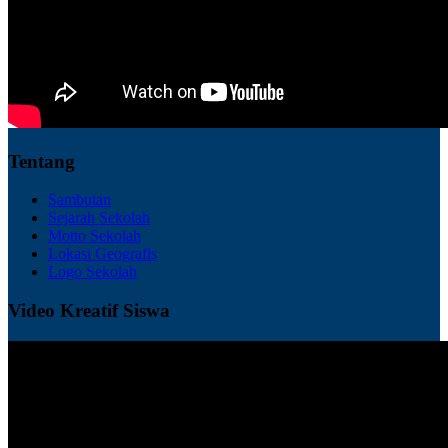
Tentang
Sambutan
Sejarah Sekolah
Motto Sekolah
Lokasi Geografis
Logo Sekolah
Video Kreatif Siswa