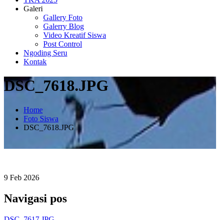
Galeri
Gallery Foto
Galerry Blog
Video Kreatif Siswa
Post Control
Ngoding Seru
Kontak
DSC_7618.JPG
Home
Foto Siswa
DSC_7618.JPG
9
Feb
2026
Navigasi pos
DSC_7617.JPG