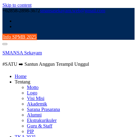
Skip to content
+62858-2898-3672
smansasekayam.web@gmail.com
Info SPMB 2025
SMANSA Sekayam
#SATU ➡️ Santun Anggun Terampil Unggul
Home
Tentang
Motto
Logo
Visi Misi
Akademik
Sarana Prasarana
Alumni
Ekstrakurikuler
Guru & Staff
PIP
TKA 2025