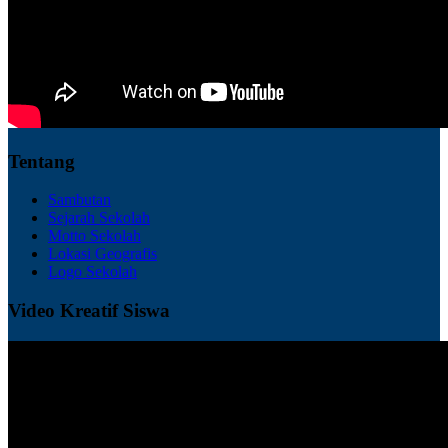
Tentang
Sambutan
Sejarah Sekolah
Motto Sekolah
Lokasi Geografis
Logo Sekolah
Video Kreatif Siswa