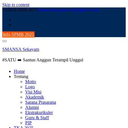
Skip to content
+62858-2898-3672
smansasekayam.web@gmail.com
Info SPMB 2025
SMANSA Sekayam
#SATU ➡️ Santun Anggun Terampil Unggul
Home
Tentang
Motto
Logo
Visi Misi
Akademik
Sarana Prasarana
Alumni
Ekstrakurikuler
Guru & Staff
PIP
TKA 2025