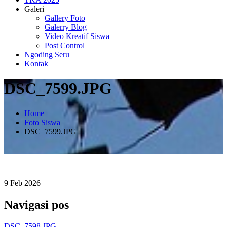
Galeri
Gallery Foto
Galerry Blog
Video Kreatif Siswa
Post Control
Ngoding Seru
Kontak
DSC_7599.JPG
Home
Foto Siswa
DSC_7599.JPG
9
Feb
2026
Navigasi pos
DSC_7598.JPG