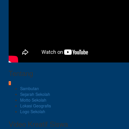
Tentang
Sambutan
Sejarah Sekolah
Motto Sekolah
Lokasi Geografis
Logo Sekolah
Video Kreatif Siswa