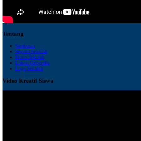
Tentang
Sambutan
Sejarah Sekolah
Motto Sekolah
Lokasi Geografis
Logo Sekolah
Video Kreatif Siswa