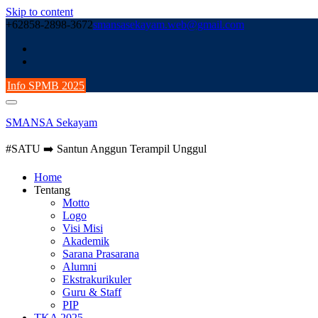
Skip to content
+62858-2898-3672
smansasekayam.web@gmail.com
Info SPMB 2025
SMANSA Sekayam
#SATU ➡️ Santun Anggun Terampil Unggul
Home
Tentang
Motto
Logo
Visi Misi
Akademik
Sarana Prasarana
Alumni
Ekstrakurikuler
Guru & Staff
PIP
TKA 2025