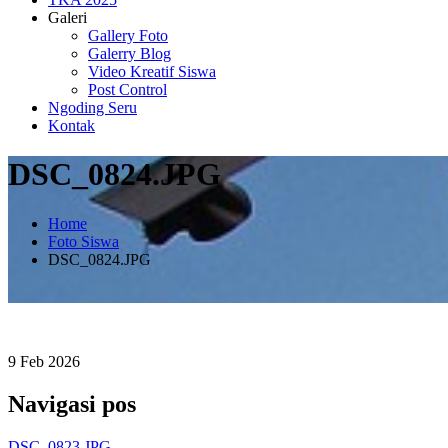
Galeri
Gallery Foto
Galerry Blog
Video Kreatif Siswa
Post Control
Ngoding Seru
Kontak
DSC_0824.JPG
Home
Foto Siswa
DSC_0824.JPG
9
Feb
2026
Navigasi pos
DSC_0823.JPG