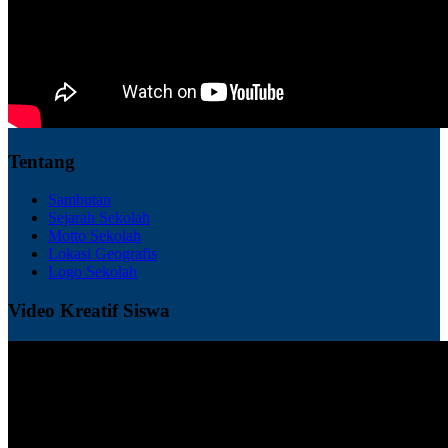
Tentang
Sambutan
Sejarah Sekolah
Motto Sekolah
Lokasi Geografis
Logo Sekolah
Video Kreatif Siswa