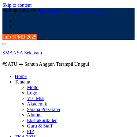
Skip to content
+62858-2898-3672
smansasekayam.web@gmail.com
Info SPMB 2025
SMANSA Sekayam
#SATU ➡️ Santun Anggun Terampil Unggul
Home
Tentang
Motto
Logo
Visi Misi
Akademik
Sarana Prasarana
Alumni
Ekstrakurikuler
Guru & Staff
PIP
TKA 2025