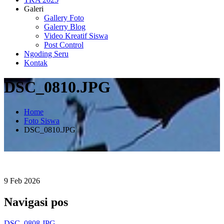
Galeri
Gallery Foto
Galerry Blog
Video Kreatif Siswa
Post Control
Ngoding Seru
Kontak
DSC_0810.JPG
Home
Foto Siswa
DSC_0810.JPG
9
Feb
2026
Navigasi pos
DSC_0808.JPG