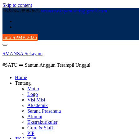
Skip to content
+62858-2898-3672
smansasekayam.web@gmail.com
Info SPMB 2025
SMANSA Sekayam
#SATU ➡️ Santun Anggun Terampil Unggul
Home
Tentang
Motto
Logo
Visi Misi
Akademik
Sarana Prasarana
Alumni
Ekstrakurikuler
Guru & Staff
PIP
TKA 2025