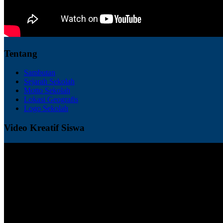
Tentang
Sambutan
Sejarah Sekolah
Motto Sekolah
Lokasi Geografis
Logo Sekolah
Video Kreatif Siswa