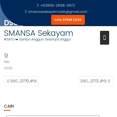
Skip
+62858-2898-3672
to
smansasekayam.web@gmail.com
content
Info SPMB 2025
DSC_0771.JPG
SMANSA Sekayam
Home
Foto Siswa
DSC_0771.JPG
#SATU ➡️ Santun Anggun Terampil Unggul
9
Feb
2026
NAVIGASI
DSC_0770.JPG
DSC_0772.JPG
POS
CARI