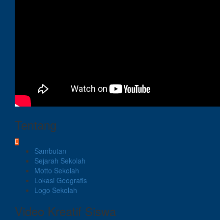
Tentang
Sambutan
Sejarah Sekolah
Motto Sekolah
Lokasi Geografis
Logo Sekolah
Video Kreatif Siswa