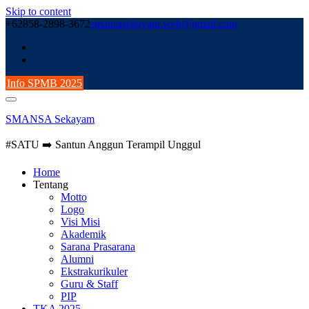
Skip to content
+62858-2898-3672
smansasekayam.web@gmail.com
Info SPMB 2025
SMANSA Sekayam
#SATU ➡️ Santun Anggun Terampil Unggul
Home
Tentang
Motto
Logo
Visi Misi
Akademik
Sarana Prasarana
Alumni
Ekstrakurikuler
Guru & Staff
PIP
TKA 2025