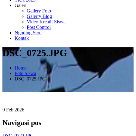
Galeri
Gallery Foto
Galerry Blog
Video Kreatif Siswa
Post Control
Ngoding Seru
Kontak
DSC_0725.JPG
Home
Foto Siswa
DSC_0725.JPG
9
Feb
2026
Navigasi pos
DSC_0722.JPG