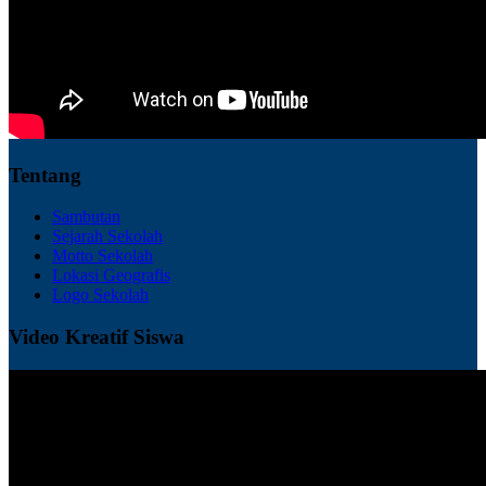
Tentang
Sambutan
Sejarah Sekolah
Motto Sekolah
Lokasi Geografis
Logo Sekolah
Video Kreatif Siswa