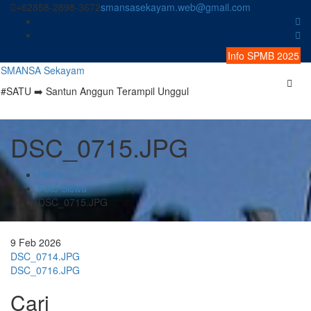
Skip
+62858-2898-3672
smansasekayam.web@gmail.com
to
content
Info SPMB 2025
SMANSA Sekayam
#SATU ➡️ Santun Anggun Terampil Unggul
DSC_0715.JPG
Home
Foto Siswa
DSC_0715.JPG
9
Feb
2026
Navigasi
DSC_0714.JPG
DSC_0716.JPG
pos
Cari