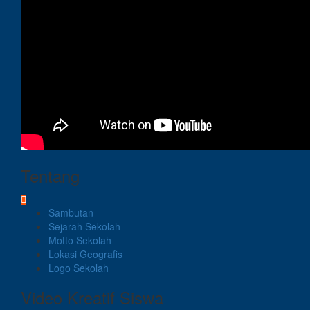
Tentang
Sambutan
Sejarah Sekolah
Motto Sekolah
Lokasi Geografis
Logo Sekolah
Video Kreatif Siswa