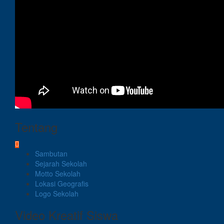
Tentang
Sambutan
Sejarah Sekolah
Motto Sekolah
Lokasi Geografis
Logo Sekolah
Video Kreatif Siswa