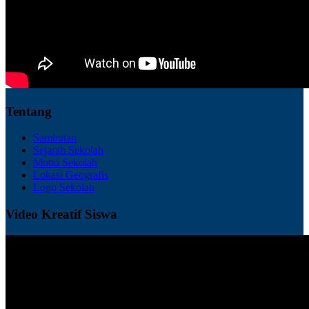
Tentang
Sambutan
Sejarah Sekolah
Motto Sekolah
Lokasi Geografis
Logo Sekolah
Video Kreatif Siswa