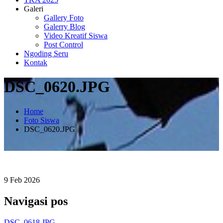
Galeri
Gallery Foto
Galerry Blog
Video Kreatif Siswa
Post Control
Ngoding Seru
Kontak
DSC_0620.JPG
Home
Foto Siswa
DSC_0620.JPG
9
Feb
2026
Navigasi pos
DSC_0618.JPG