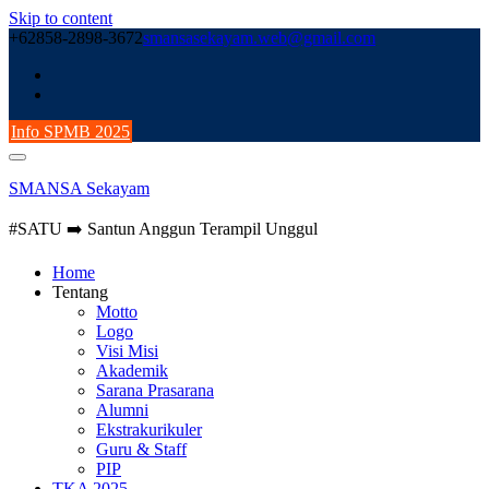
Skip to content
+62858-2898-3672
smansasekayam.web@gmail.com
Info SPMB 2025
SMANSA Sekayam
#SATU ➡️ Santun Anggun Terampil Unggul
Home
Tentang
Motto
Logo
Visi Misi
Akademik
Sarana Prasarana
Alumni
Ekstrakurikuler
Guru & Staff
PIP
TKA 2025