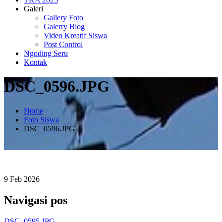
Galeri
Gallery Foto
Galerry Blog
Video Kreatif Siswa
Post Control
Ngoding Seru
Kontak
DSC_0596.JPG
Home
Foto Siswa
DSC_0596.JPG
9
Feb
2026
Navigasi pos
DSC_0595.JPG