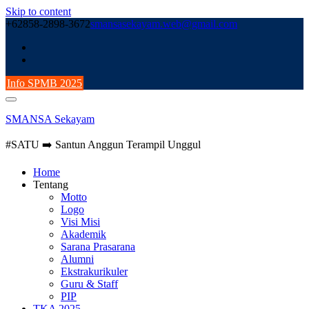
Skip to content
+62858-2898-3672
smansasekayam.web@gmail.com
Info SPMB 2025
SMANSA Sekayam
#SATU ➡️ Santun Anggun Terampil Unggul
Home
Tentang
Motto
Logo
Visi Misi
Akademik
Sarana Prasarana
Alumni
Ekstrakurikuler
Guru & Staff
PIP
TKA 2025