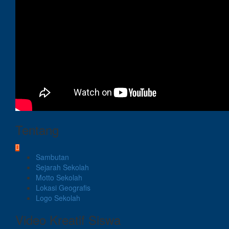
Tentang
Sambutan
Sejarah Sekolah
Motto Sekolah
Lokasi Geografis
Logo Sekolah
Video Kreatif Siswa