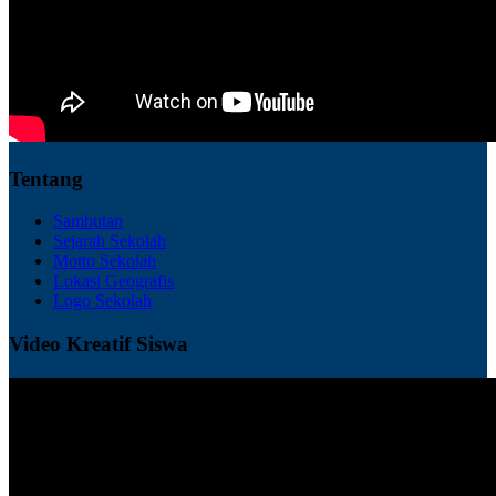
Tentang
Sambutan
Sejarah Sekolah
Motto Sekolah
Lokasi Geografis
Logo Sekolah
Video Kreatif Siswa