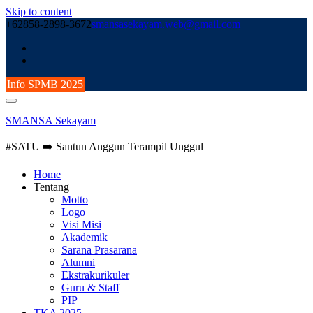
Skip to content
+62858-2898-3672
smansasekayam.web@gmail.com
Info SPMB 2025
SMANSA Sekayam
#SATU ➡️ Santun Anggun Terampil Unggul
Home
Tentang
Motto
Logo
Visi Misi
Akademik
Sarana Prasarana
Alumni
Ekstrakurikuler
Guru & Staff
PIP
TKA 2025