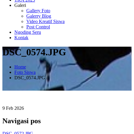
Galeri
Gallery Foto
Galerry Blog
Video Kreatif Siswa
Post Control
Ngoding Seru
Kontak
DSC_0574.JPG
Home
Foto Siswa
DSC_0574.JPG
9
Feb
2026
Navigasi pos
DSC_0572.JPG