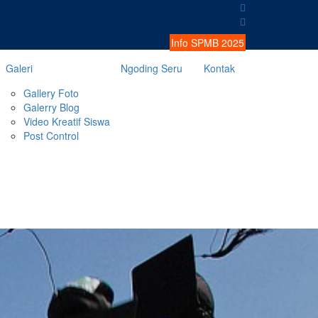
Info SPMB 2025
Galeri
Ngoding Seru
Kontak
Gallery Foto
Galerry Blog
Video Kreatif Siswa
Post Control