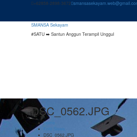
Skip
+62858-2898-3672
smansasekayam.web@gmail.co
to
content
SMANSA Sekayam
#SATU ➡️ Santun Anggun Terampil Unggul
DSC_0562.JPG
Home
Foto Siswa
DSC_0562.JPG