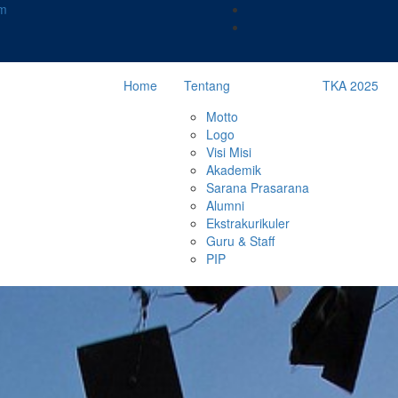
m
Home
Tentang
TKA 2025
Motto
Logo
Visi Misi
Akademik
Sarana Prasarana
Alumni
Ekstrakurikuler
Guru & Staff
PIP