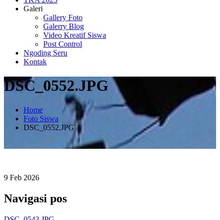
Galeri
Gallery Foto
Galerry Blog
Video Kreatif Siswa
Post Control
Ngoding Seru
Kontak
DSC_0552.JPG
Home
Foto Siswa
DSC_0552.JPG
9
Feb
2026
Navigasi pos
DSC_0543.JPG