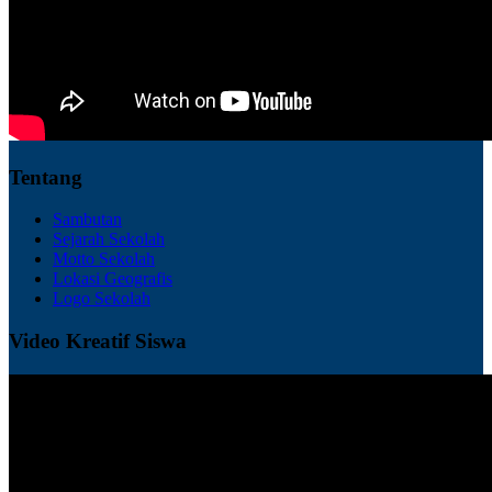
Tentang
Sambutan
Sejarah Sekolah
Motto Sekolah
Lokasi Geografis
Logo Sekolah
Video Kreatif Siswa