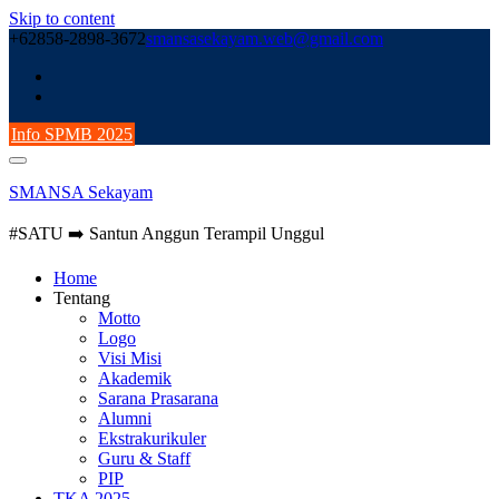
Skip to content
+62858-2898-3672
smansasekayam.web@gmail.com
Info SPMB 2025
SMANSA Sekayam
#SATU ➡️ Santun Anggun Terampil Unggul
Home
Tentang
Motto
Logo
Visi Misi
Akademik
Sarana Prasarana
Alumni
Ekstrakurikuler
Guru & Staff
PIP
TKA 2025