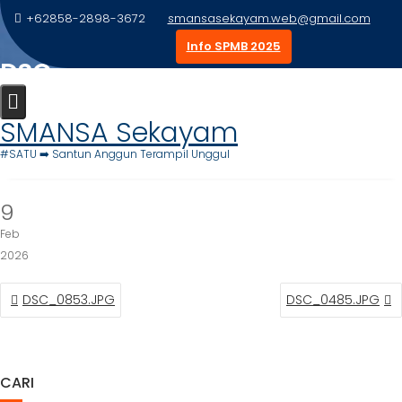
Skip
+62858-2898-3672
smansasekayam.web@gmail.com
to
Info SPMB 2025
content
DSC_0484.JPG
Home
Foto Siswa
DSC_0484.JPG
SMANSA Sekayam
#SATU ➡️ Santun Anggun Terampil Unggul
9
Feb
2026
NAVIGASI
DSC_0853.JPG
DSC_0485.JPG
POS
CARI