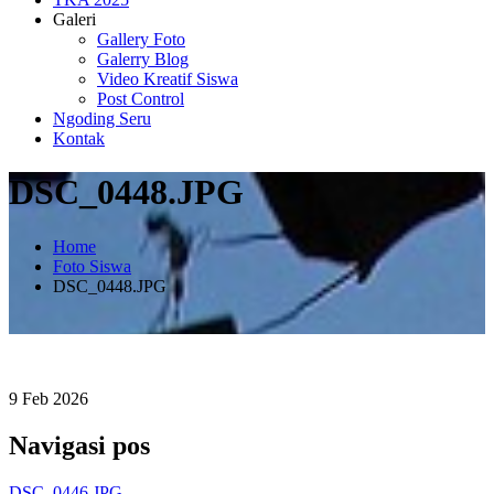
Galeri
Gallery Foto
Galerry Blog
Video Kreatif Siswa
Post Control
Ngoding Seru
Kontak
DSC_0448.JPG
Home
Foto Siswa
DSC_0448.JPG
9
Feb
2026
Navigasi pos
DSC_0446.JPG