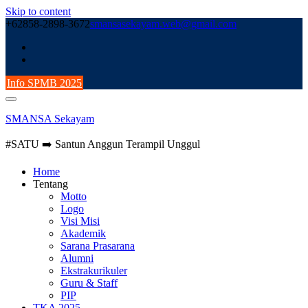
Skip to content
+62858-2898-3672
smansasekayam.web@gmail.com
Info SPMB 2025
SMANSA Sekayam
#SATU ➡️ Santun Anggun Terampil Unggul
Home
Tentang
Motto
Logo
Visi Misi
Akademik
Sarana Prasarana
Alumni
Ekstrakurikuler
Guru & Staff
PIP
TKA 2025