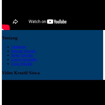
Tentang
Sambutan
Sejarah Sekolah
Motto Sekolah
Lokasi Geografis
Logo Sekolah
Video Kreatif Siswa