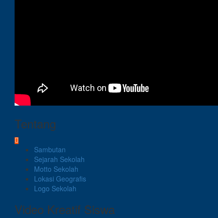
Tentang
Sambutan
Sejarah Sekolah
Motto Sekolah
Lokasi Geografis
Logo Sekolah
Video Kreatif Siswa