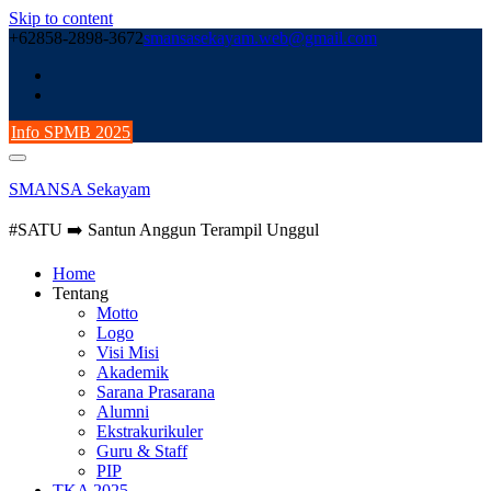
Skip to content
+62858-2898-3672
smansasekayam.web@gmail.com
Info SPMB 2025
SMANSA Sekayam
#SATU ➡️ Santun Anggun Terampil Unggul
Home
Tentang
Motto
Logo
Visi Misi
Akademik
Sarana Prasarana
Alumni
Ekstrakurikuler
Guru & Staff
PIP
TKA 2025