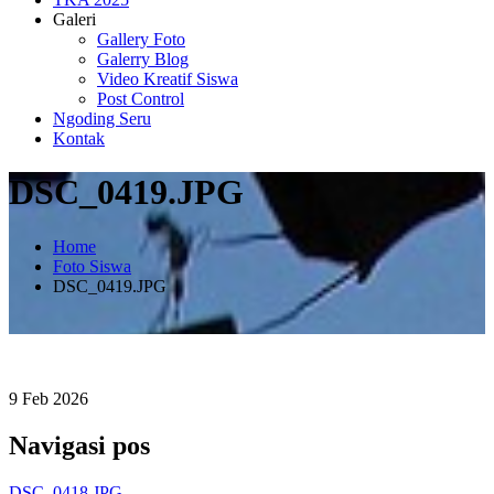
Galeri
Gallery Foto
Galerry Blog
Video Kreatif Siswa
Post Control
Ngoding Seru
Kontak
DSC_0419.JPG
Home
Foto Siswa
DSC_0419.JPG
9
Feb
2026
Navigasi pos
DSC_0418.JPG