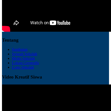
Tentang
Sambutan
Sejarah Sekolah
Motto Sekolah
Lokasi Geografis
Logo Sekolah
Video Kreatif Siswa