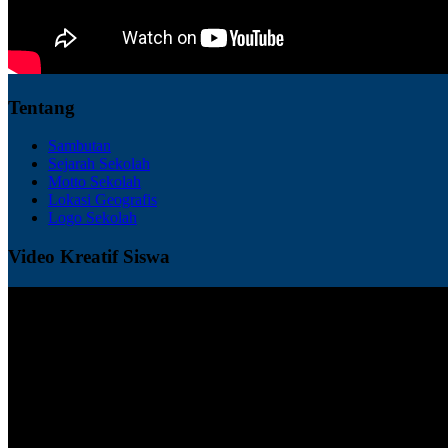
Tentang
Sambutan
Sejarah Sekolah
Motto Sekolah
Lokasi Geografis
Logo Sekolah
Video Kreatif Siswa