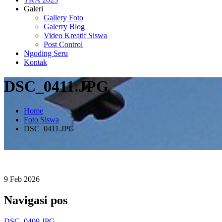
Galeri
Gallery Foto
Galerry Blog
Video Kreatif Siswa
Post Control
Ngoding Seru
Kontak
DSC_0411.JPG
Home
Foto Siswa
DSC_0411.JPG
9
Feb
2026
Navigasi pos
DSC_0409.JPG