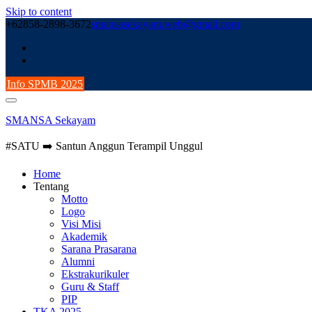
Skip to content
+62858-2898-3672
smansasekayam.web@gmail.com
Info SPMB 2025
SMANSA Sekayam
#SATU ➡️ Santun Anggun Terampil Unggul
Home
Tentang
Motto
Logo
Visi Misi
Akademik
Sarana Prasarana
Alumni
Ekstrakurikuler
Guru & Staff
PIP
TKA 2025