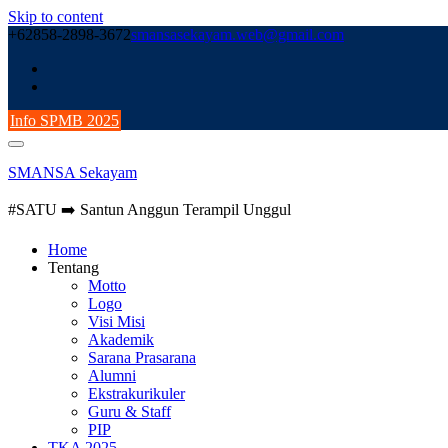
Skip to content
+62858-2898-3672
smansasekayam.web@gmail.com
Info SPMB 2025
SMANSA Sekayam
#SATU ➡️ Santun Anggun Terampil Unggul
Home
Tentang
Motto
Logo
Visi Misi
Akademik
Sarana Prasarana
Alumni
Ekstrakurikuler
Guru & Staff
PIP
TKA 2025