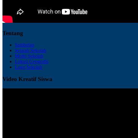
Tentang
Sambutan
Sejarah Sekolah
Motto Sekolah
Lokasi Geografis
Logo Sekolah
Video Kreatif Siswa