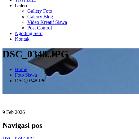
Galeri
Gallery Foto
Galerry Blog
Video Kreatif Siswa
Post Control
Ngoding Seru
Kontak
DSC_0348.JPG
Home
Foto Siswa
DSC_0348.JPG
9
Feb
2026
Navigasi pos
DSC_0347.JPG