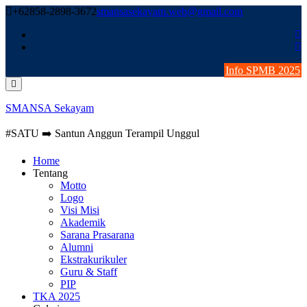
Skip
+62858-2898-3672
smansasekayam.web@gmail.com
to
content
Info SPMB 2025
SMANSA Sekayam
#SATU ➡️ Santun Anggun Terampil Unggul
Home
Tentang
Motto
Logo
Visi Misi
Akademik
Sarana Prasarana
Alumni
Ekstrakurikuler
Guru & Staff
PIP
TKA 2025