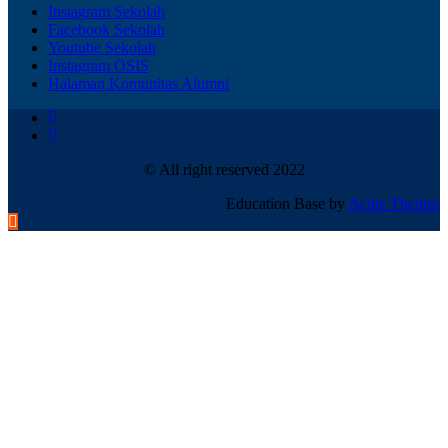
Instagram Sekolah
Facebook Sekolah
Youtube Sekolah
Instagram OSIS
Halaman Komunitas Alumni
© All right reserved 2022
Education Base by
Acme Themes