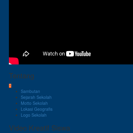
Tentang
Sambutan
Sejarah Sekolah
Motto Sekolah
Lokasi Geografis
Logo Sekolah
Video Kreatif Siswa