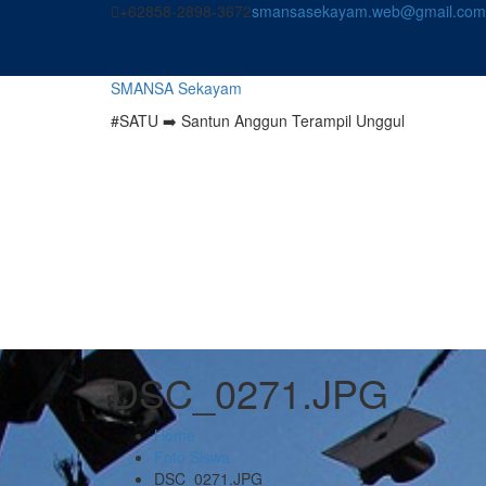
Skip
+62858-2898-3672
smansasekayam.web@gmail.com
to
content
SMANSA Sekayam
#SATU ➡️ Santun Anggun Terampil Unggul
DSC_0271.JPG
Home
Foto Siswa
DSC_0271.JPG