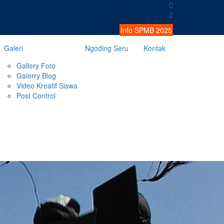
Info SPMB 2025
Galeri
Ngoding Seru
Kontak
Gallery Foto
Galerry Blog
Video Kreatif Siswa
Post Control