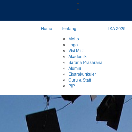
Home
Tentang
TKA 2025
Motto
Logo
Visi Misi
Akademik
Sarana Prasarana
Alumni
Ekstrakurikuler
Guru & Staff
PIP