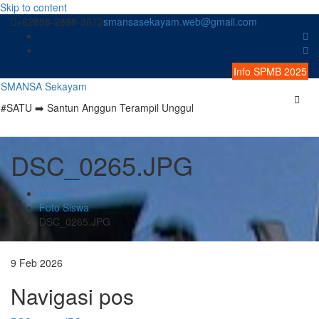
Skip to content
+62858-2898-3672
smansasekayam.web@gmail.com
Info SPMB 2025
SMANSA Sekayam
#SATU ➡️ Santun Anggun Terampil Unggul
DSC_0265.JPG
Home
Foto Siswa
DSC_0265.JPG
9
Feb
2026
Navigasi pos