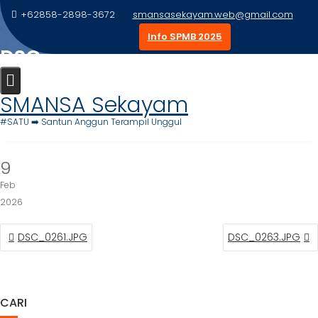
Skip
+62858-2898-3672
smansasekayam.web@gmail.com
to
Info SPMB 2025
content
DSC_0262.JPG
Home
Foto Siswa
DSC_0262.JPG
SMANSA Sekayam
#SATU ➡️ Santun Anggun Terampil Unggul
9
Feb
2026
NAVIGASI
DSC_0261.JPG
DSC_0263.JPG
POS
CARI