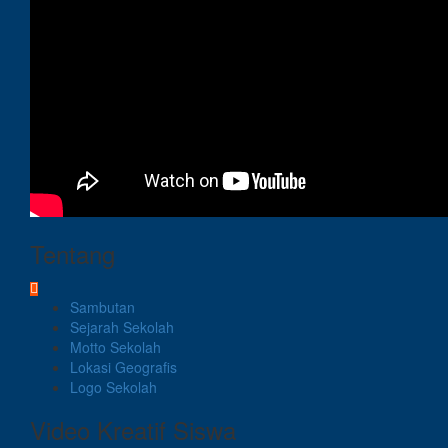
Tentang
Sambutan
Sejarah Sekolah
Motto Sekolah
Lokasi Geografis
Logo Sekolah
Video Kreatif Siswa