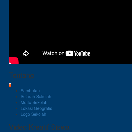
Tentang
Sambutan
Sejarah Sekolah
Motto Sekolah
Lokasi Geografis
Logo Sekolah
Video Kreatif Siswa