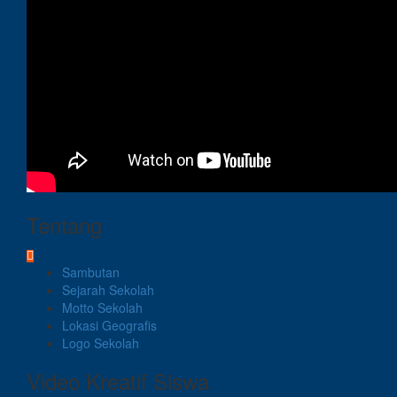
Tentang
Sambutan
Sejarah Sekolah
Motto Sekolah
Lokasi Geografis
Logo Sekolah
Video Kreatif Siswa