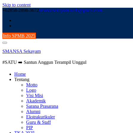
Skip to content
+62858-2898-3672
smansasekayam.web@gmail.com
Info SPMB 2025
SMANSA Sekayam
#SATU ➡️ Santun Anggun Terampil Unggul
Home
Tentang
Motto
Logo
Visi Misi
Akademik
Sarana Prasarana
Alumni
Ekstrakurikuler
Guru & Staff
PIP
TKA 2025