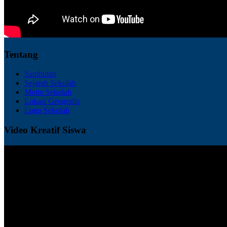
Tentang
Sambutan
Sejarah Sekolah
Motto Sekolah
Lokasi Geografis
Logo Sekolah
Video Kreatif Siswa