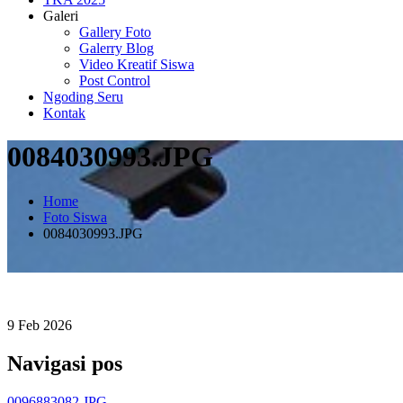
Galeri
Gallery Foto
Galerry Blog
Video Kreatif Siswa
Post Control
Ngoding Seru
Kontak
0084030993.JPG
Home
Foto Siswa
0084030993.JPG
9
Feb
2026
Navigasi pos
0096883082.JPG