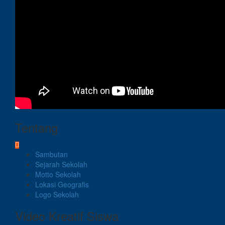
Tentang
Sambutan
Sejarah Sekolah
Motto Sekolah
Lokasi Geografis
Logo Sekolah
Video Kreatif Siswa