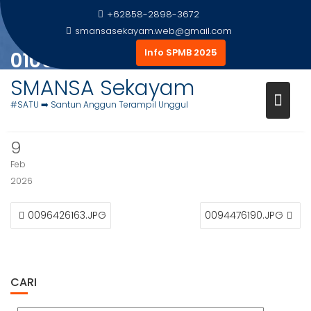
Skip
+62858-2898-3672
to
smansasekayam.web@gmail.com
content
Info SPMB 2025
0105829750.JPG
SMANSA Sekayam
Home
Foto Siswa
0105829750.JPG
#SATU ➡️ Santun Anggun Terampil Unggul
9
Feb
2026
NAVIGASI
0096426163.JPG
0094476190.JPG
POS
CARI