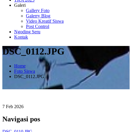
Galeri
Gallery Foto
Galerry Blog
Video Kreatif Siswa
Post Control
Ngoding Seru
Kontak
DSC_0112.JPG
Home
Foto Siswa
DSC_0112.JPG
7
Feb
2026
Navigasi pos
DSC_0110.JPG