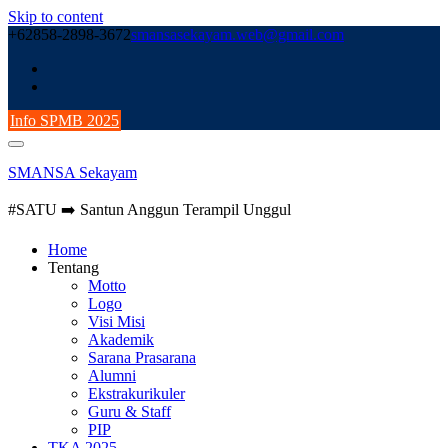
Skip to content
+62858-2898-3672
smansasekayam.web@gmail.com
Info SPMB 2025
SMANSA Sekayam
#SATU ➡️ Santun Anggun Terampil Unggul
Home
Tentang
Motto
Logo
Visi Misi
Akademik
Sarana Prasarana
Alumni
Ekstrakurikuler
Guru & Staff
PIP
TKA 2025