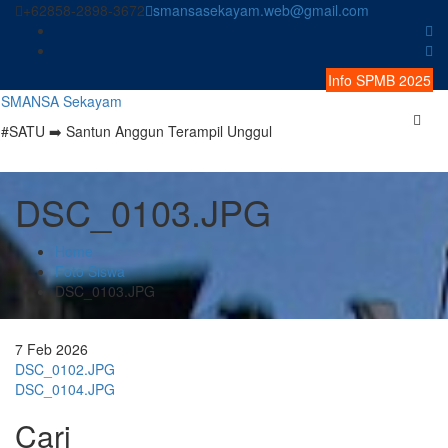
Skip
+62858-2898-3672
smansasekayam.web@gmail.com
to
content
Info SPMB 2025
SMANSA Sekayam
#SATU ➡️ Santun Anggun Terampil Unggul
DSC_0103.JPG
Home
Foto Siswa
DSC_0103.JPG
7
Feb
2026
Navigasi
DSC_0102.JPG
DSC_0104.JPG
pos
Cari