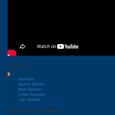
Tentang
Sambutan
Sejarah Sekolah
Motto Sekolah
Lokasi Geografis
Logo Sekolah
Video Kreatif Siswa