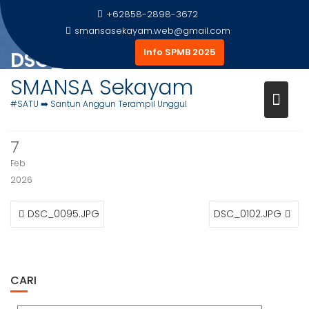
Skip
+62858-2898-3672
to
smansasekayam.web@gmail.com
content
Info SPMB 2025
DSC_0098.JPG
SMANSA Sekayam
Home
Foto Siswa
DSC_0098.JPG
#SATU ➡️ Santun Anggun Terampil Unggul
7
Feb
2026
NAVIGASI
DSC_0095.JPG
DSC_0102.JPG
POS
CARI