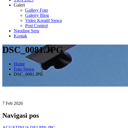
Galeri
Gallery Foto
Galerry Blog
Video Kreatif Siswa
Post Control
Ngoding Seru
Kontak
DSC_0081.JPG
Home
Foto Siswa
DSC_0081.JPG
7
Feb
2026
Navigasi pos
AGUSTINUS DELPIN.JPG