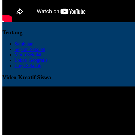
Tentang
Sambutan
Sejarah Sekolah
Motto Sekolah
Lokasi Geografis
Logo Sekolah
Video Kreatif Siswa