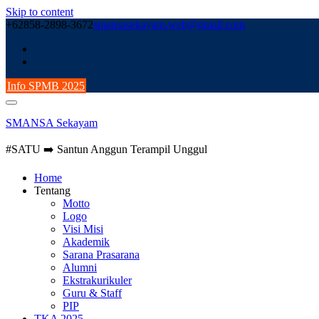
Skip to content
+62858-2898-3672
smansasekayam.web@gmail.com
Info SPMB 2025
SMANSA Sekayam
#SATU ➡️ Santun Anggun Terampil Unggul
Home
Tentang
Motto
Logo
Visi Misi
Akademik
Sarana Prasarana
Alumni
Ekstrakurikuler
Guru & Staff
PIP
TKA 2025